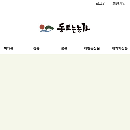
찌개류
장류
콩류
제철농산물
패키지상품