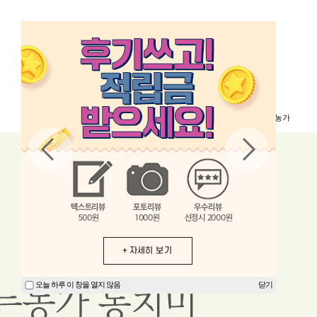
동트는농가
오늘 하루 이 창을 열지 않음
닫기